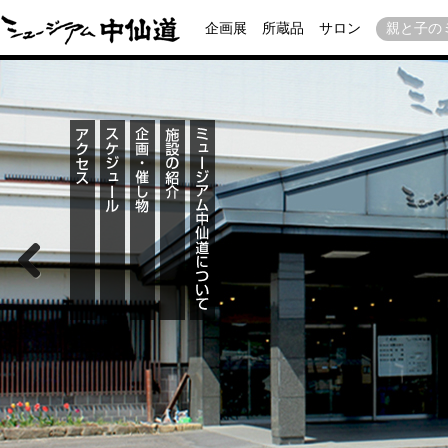
企画展
所蔵品
サロン
親と子の
Previous