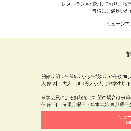
レストランも併設しており、私
皆様にご満足いた
ミュージア
開館時間：午前9時から午後5時 ※午後4時
入 館 料：大人 300円／小人（中学生以
※学芸員による解説をご希望の場合は事前
休 館 日：毎週月曜日・年末年始 ※月曜
ミュ
M